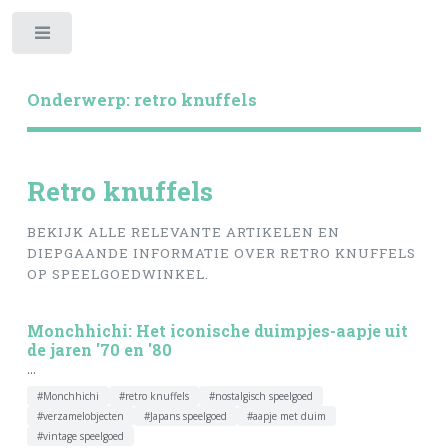
Toggle
Onderwerp: retro knuffels
Retro knuffels
BEKIJK ALLE RELEVANTE ARTIKELEN EN
DIEPGAANDE INFORMATIE OVER RETRO KNUFFELS
OP SPEELGOEDWINKEL.
Monchhichi: Het iconische duimpjes-aapje uit
de jaren '70 en '80
...
#Monchhichi
#retro knuffels
#nostalgisch speelgoed
#verzamelobjecten
#Japans speelgoed
#aapje met duim
#vintage speelgoed