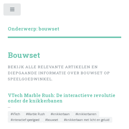
Toggle
Onderwerp: bouwset
Bouwset
BEKIJK ALLE RELEVANTE ARTIKELEN EN
DIEPGAANDE INFORMATIE OVER BOUWSET OP
SPEELGOEDWINKEL.
VTech Marble Rush: De interactieve revolutie
onder de knikkerbanen
...
#VTech
#Marble Rush
#knikkerbaan
#knikkerbanen
#interactief speelgoed
#bouwset
#knikkerbaan met licht en geluid