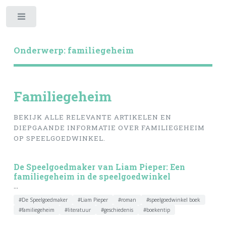
Toggle
Onderwerp: familiegeheim
Familiegeheim
BEKIJK ALLE RELEVANTE ARTIKELEN EN
DIEPGAANDE INFORMATIE OVER FAMILIEGEHEIM
OP SPEELGOEDWINKEL.
De Speelgoedmaker van Liam Pieper: Een
familiegeheim in de speelgoedwinkel
...
#De Speelgoedmaker
#Liam Pieper
#roman
#speelgoedwinkel boek
#familiegeheim
#literatuur
#geschiedenis
#boekentip